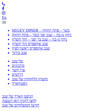
En
עב
SEGEV DINER – כשר – פתח תקווה
ניהון נו-בה – שגב יפני כשר – פתח תקווה
ניהון נו-בה – שגב בר יפני – הוד השרון
שגב אקספרס הוד השרון
שגב אקספרס ראשון לציון
שגב בורגר
על שגב
מתכונים
צרו קשר
דרושים
מועדון הלקוחות של שגב
גיפטקארד
הגיפט קארד של שגב
לחצו לקניה ו/או הטענה
חדש! המשלוחים של שגב