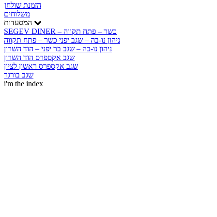
הזמנת שולחן
משלוחים
המסעדות
SEGEV DINER – כשר – פתח תקווה
ניהון נו-בה – שגב יפני כשר – פתח תקווה
ניהון נו-בה – שגב בר יפני – הוד השרון
שגב אקספרס הוד השרון
שגב אקספרס ראשון לציון
שגב בורגר
i'm the index