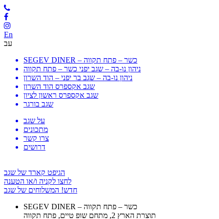
En
עב
SEGEV DINER – כשר – פתח תקווה
ניהון נו-בה – שגב יפני כשר – פתח תקווה
ניהון נו-בה – שגב בר יפני – הוד השרון
שגב אקספרס הוד השרון
שגב אקספרס ראשון לציון
שגב בורגר
על שגב
מתכונים
צרו קשר
דרושים
הגיפט קארד של שגב
לחצו לקניה ו/או הטענה
חדש! המשלוחים של שגב
SEGEV DINER – כשר – פתח תקווה
תוצרת הארץ 2, מתחם שופ טיים, פתח תקווה