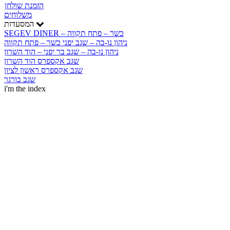
הזמנת שולחן
משלוחים
המסעדות
SEGEV DINER – כשר – פתח תקווה
ניהון נו-בה – שגב יפני כשר – פתח תקווה
ניהון נו-בה – שגב בר יפני – הוד השרון
שגב אקספרס הוד השרון
שגב אקספרס ראשון לציון
שגב בורגר
i'm the index