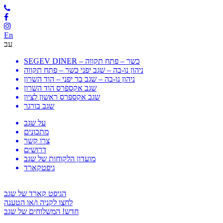
En
עב
SEGEV DINER – כשר – פתח תקווה
ניהון נו-בה – שגב יפני כשר – פתח תקווה
ניהון נו-בה – שגב בר יפני – הוד השרון
שגב אקספרס הוד השרון
שגב אקספרס ראשון לציון
שגב בורגר
על שגב
מתכונים
צרו קשר
דרושים
מועדון הלקוחות של שגב
גיפטקארד
הגיפט קארד של שגב
לחצו לקניה ו/או הטענה
חדש! המשלוחים של שגב