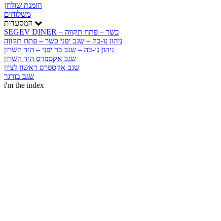
הזמנת שולחן
משלוחים
המסעדות
SEGEV DINER – כשר – פתח תקווה
ניהון נו-בה – שגב יפני כשר – פתח תקווה
ניהון נו-בה – שגב בר יפני – הוד השרון
שגב אקספרס הוד השרון
שגב אקספרס ראשון לציון
שגב בורגר
i'm the index