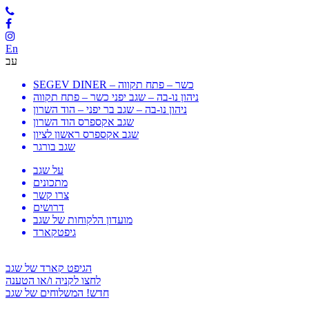
En
עב
SEGEV DINER – כשר – פתח תקווה
ניהון נו-בה – שגב יפני כשר – פתח תקווה
ניהון נו-בה – שגב בר יפני – הוד השרון
שגב אקספרס הוד השרון
שגב אקספרס ראשון לציון
שגב בורגר
על שגב
מתכונים
צרו קשר
דרושים
מועדון הלקוחות של שגב
גיפטקארד
הגיפט קארד של שגב
לחצו לקניה ו/או הטענה
חדש! המשלוחים של שגב