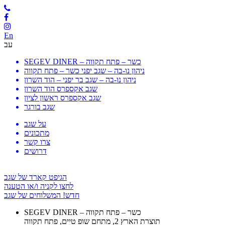
En
עב
SEGEV DINER – כשר – פתח תקווה
ניהון נו-בה – שגב יפני כשר – פתח תקווה
ניהון נו-בה – שגב בר יפני – הוד השרון
שגב אקספרס הוד השרון
שגב אקספרס ראשון לציון
שגב בורגר
על שגב
מתכונים
צרו קשר
דרושים
הגיפט קארד של שגב
לחצו לקניה ו/או הטענה
חדש! המשלוחים של שגב
SEGEV DINER – כשר – פתח תקווה
תוצרת הארץ 2, מתחם שופ טיים, פתח תקווה