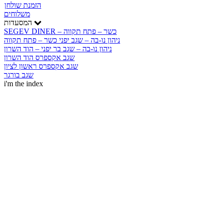
הזמנת שולחן
משלוחים
המסעדות
SEGEV DINER – כשר – פתח תקווה
ניהון נו-בה – שגב יפני כשר – פתח תקווה
ניהון נו-בה – שגב בר יפני – הוד השרון
שגב אקספרס הוד השרון
שגב אקספרס ראשון לציון
שגב בורגר
i'm the index