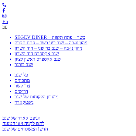
En
עב
SEGEV DINER – כשר – פתח תקווה
ניהון נו-בה – שגב יפני כשר – פתח תקווה
ניהון נו-בה – שגב בר יפני – הוד השרון
שגב אקספרס הוד השרון
שגב אקספרס ראשון לציון
שגב בורגר
על שגב
מתכונים
צרו קשר
דרושים
מועדון הלקוחות של שגב
גיפטקארד
הגיפט קארד של שגב
לחצו לקניה ו/או הטענה
חדש! המשלוחים של שגב