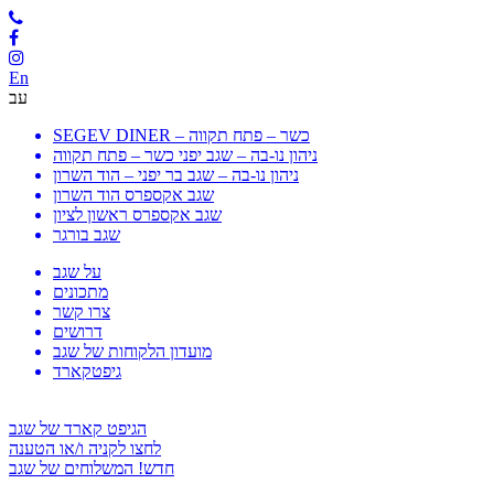
En
עב
SEGEV DINER – כשר – פתח תקווה
ניהון נו-בה – שגב יפני כשר – פתח תקווה
ניהון נו-בה – שגב בר יפני – הוד השרון
שגב אקספרס הוד השרון
שגב אקספרס ראשון לציון
שגב בורגר
על שגב
מתכונים
צרו קשר
דרושים
מועדון הלקוחות של שגב
גיפטקארד
הגיפט קארד של שגב
לחצו לקניה ו/או הטענה
חדש! המשלוחים של שגב