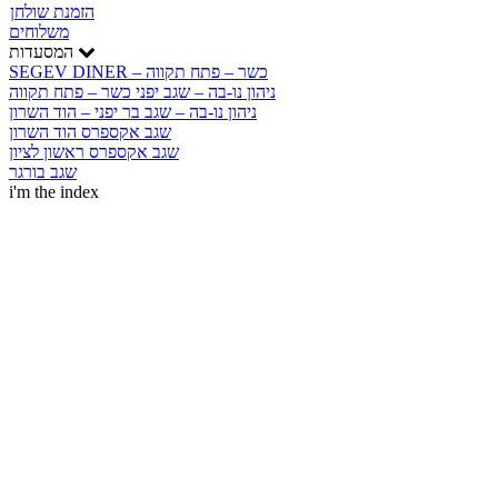
הזמנת שולחן
משלוחים
המסעדות
SEGEV DINER – כשר – פתח תקווה
ניהון נו-בה – שגב יפני כשר – פתח תקווה
ניהון נו-בה – שגב בר יפני – הוד השרון
שגב אקספרס הוד השרון
שגב אקספרס ראשון לציון
שגב בורגר
i'm the index