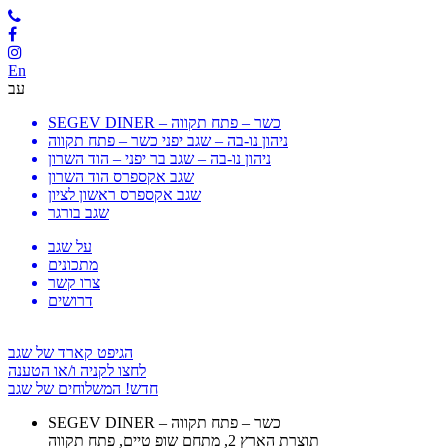
En
עב
SEGEV DINER – כשר – פתח תקווה
ניהון נו-בה – שגב יפני כשר – פתח תקווה
ניהון נו-בה – שגב בר יפני – הוד השרון
שגב אקספרס הוד השרון
שגב אקספרס ראשון לציון
שגב בורגר
על שגב
מתכונים
צרו קשר
דרושים
הגיפט קארד של שגב
לחצו לקניה ו/או הטענה
חדש! המשלוחים של שגב
SEGEV DINER – כשר – פתח תקווה
תוצרת הארץ 2, מתחם שופ טיים, פתח תקווה