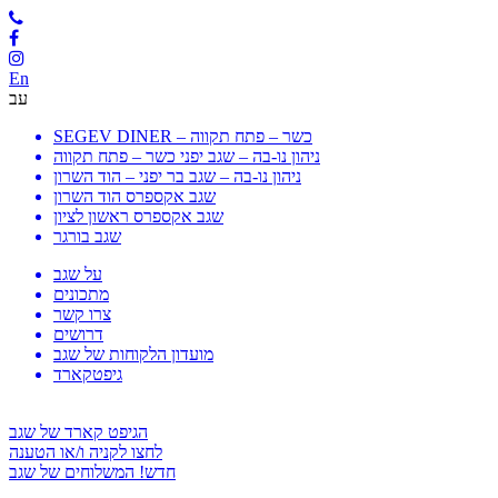
En
עב
SEGEV DINER – כשר – פתח תקווה
ניהון נו-בה – שגב יפני כשר – פתח תקווה
ניהון נו-בה – שגב בר יפני – הוד השרון
שגב אקספרס הוד השרון
שגב אקספרס ראשון לציון
שגב בורגר
על שגב
מתכונים
צרו קשר
דרושים
מועדון הלקוחות של שגב
גיפטקארד
הגיפט קארד של שגב
לחצו לקניה ו/או הטענה
חדש! המשלוחים של שגב