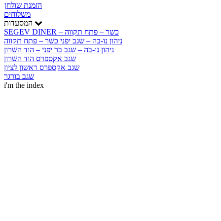
הזמנת שולחן
משלוחים
המסעדות
SEGEV DINER – כשר – פתח תקווה
ניהון נו-בה – שגב יפני כשר – פתח תקווה
ניהון נו-בה – שגב בר יפני – הוד השרון
שגב אקספרס הוד השרון
שגב אקספרס ראשון לציון
שגב בורגר
i'm the index