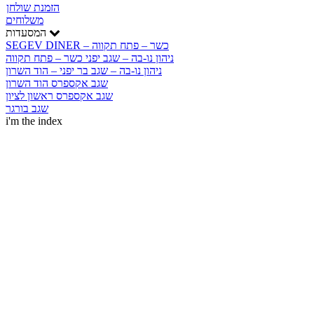
הזמנת שולחן
משלוחים
המסעדות
SEGEV DINER – כשר – פתח תקווה
ניהון נו-בה – שגב יפני כשר – פתח תקווה
ניהון נו-בה – שגב בר יפני – הוד השרון
שגב אקספרס הוד השרון
שגב אקספרס ראשון לציון
שגב בורגר
i'm the index