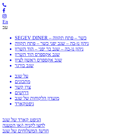
En
עב
SEGEV DINER – כשר – פתח תקווה
ניהון נו-בה – שגב יפני כשר – פתח תקווה
ניהון נו-בה – שגב בר יפני – הוד השרון
שגב אקספרס הוד השרון
שגב אקספרס ראשון לציון
שגב בורגר
על שגב
מתכונים
צרו קשר
דרושים
מועדון הלקוחות של שגב
גיפטקארד
הגיפט קארד של שגב
לחצו לקניה ו/או הטענה
חדש! המשלוחים של שגב