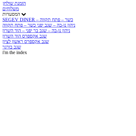
הזמנת שולחן
משלוחים
המסעדות
SEGEV DINER – כשר – פתח תקווה
ניהון נו-בה – שגב יפני כשר – פתח תקווה
ניהון נו-בה – שגב בר יפני – הוד השרון
שגב אקספרס הוד השרון
שגב אקספרס ראשון לציון
שגב בורגר
i'm the index