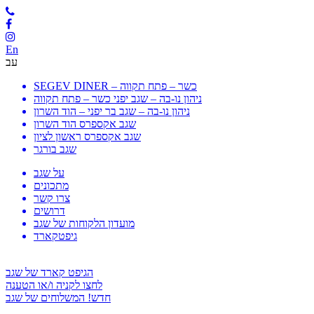
En
עב
SEGEV DINER – כשר – פתח תקווה
ניהון נו-בה – שגב יפני כשר – פתח תקווה
ניהון נו-בה – שגב בר יפני – הוד השרון
שגב אקספרס הוד השרון
שגב אקספרס ראשון לציון
שגב בורגר
על שגב
מתכונים
צרו קשר
דרושים
מועדון הלקוחות של שגב
גיפטקארד
הגיפט קארד של שגב
לחצו לקניה ו/או הטענה
חדש! המשלוחים של שגב