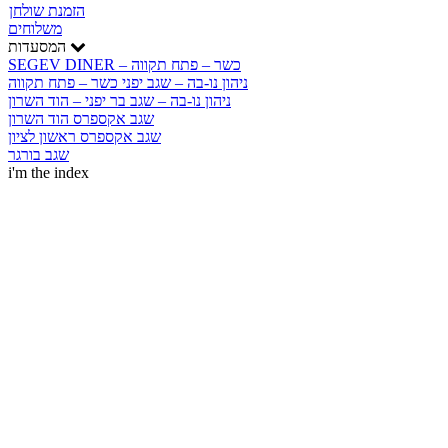
הזמנת שולחן
משלוחים
המסעדות
SEGEV DINER – כשר – פתח תקווה
ניהון נו-בה – שגב יפני כשר – פתח תקווה
ניהון נו-בה – שגב בר יפני – הוד השרון
שגב אקספרס הוד השרון
שגב אקספרס ראשון לציון
שגב בורגר
i'm the index