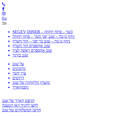
En
עב
SEGEV DINER – כשר – פתח תקווה
ניהון נו-בה – שגב יפני כשר – פתח תקווה
ניהון נו-בה – שגב בר יפני – הוד השרון
שגב אקספרס הוד השרון
שגב אקספרס ראשון לציון
שגב בורגר
על שגב
מתכונים
צרו קשר
דרושים
מועדון הלקוחות של שגב
גיפטקארד
הגיפט קארד של שגב
לחצו לקניה ו/או הטענה
חדש! המשלוחים של שגב