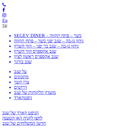
En
עב
SEGEV DINER – כשר – פתח תקווה
ניהון נו-בה – שגב יפני כשר – פתח תקווה
ניהון נו-בה – שגב בר יפני – הוד השרון
שגב אקספרס הוד השרון
שגב אקספרס ראשון לציון
שגב בורגר
על שגב
מתכונים
צרו קשר
דרושים
מועדון הלקוחות של שגב
גיפטקארד
הגיפט קארד של שגב
לחצו לקניה ו/או הטענה
חדש! המשלוחים של שגב