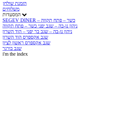
הזמנת שולחן
משלוחים
המסעדות
SEGEV DINER – כשר – פתח תקווה
ניהון נו-בה – שגב יפני כשר – פתח תקווה
ניהון נו-בה – שגב בר יפני – הוד השרון
שגב אקספרס הוד השרון
שגב אקספרס ראשון לציון
שגב בורגר
i'm the index