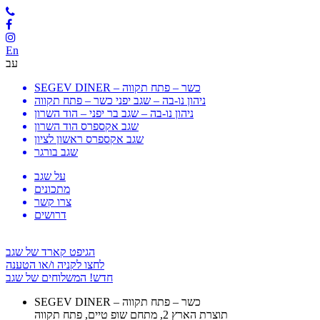
En
עב
SEGEV DINER – כשר – פתח תקווה
ניהון נו-בה – שגב יפני כשר – פתח תקווה
ניהון נו-בה – שגב בר יפני – הוד השרון
שגב אקספרס הוד השרון
שגב אקספרס ראשון לציון
שגב בורגר
על שגב
מתכונים
צרו קשר
דרושים
הגיפט קארד של שגב
לחצו לקניה ו/או הטענה
חדש! המשלוחים של שגב
SEGEV DINER – כשר – פתח תקווה
תוצרת הארץ 2, מתחם שופ טיים, פתח תקווה