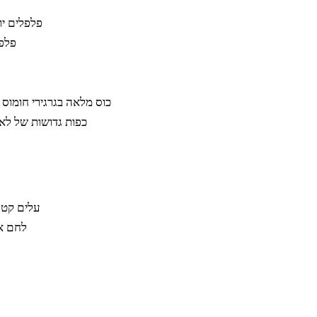
3 פלפלים י
2 פל
1 כוס מלאה בגרגירי חומוס
10 כפות גדושות של ל
עלים קטנ
לחם אח