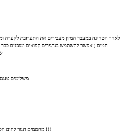
לאחר הטחינה במעבד המזון מעבירים את התערובת לקערה ומער
חמים ( אפשר להשתמש בגרגירים קפואים ומוכנים כבר ל
שט
משלימים טעמי
מחממים תנור לחום הכי גבוהה על פעולת גריל עליון !!!