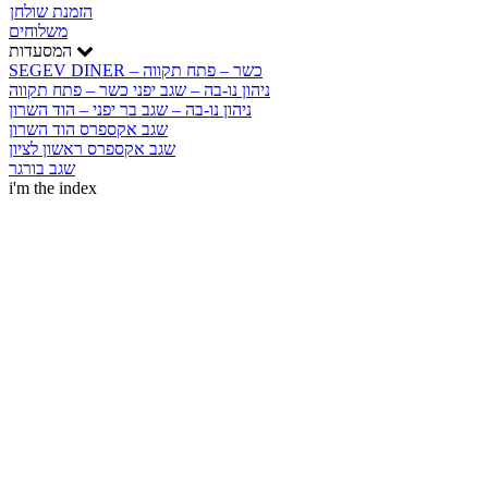
הזמנת שולחן
משלוחים
המסעדות
SEGEV DINER – כשר – פתח תקווה
ניהון נו-בה – שגב יפני כשר – פתח תקווה
ניהון נו-בה – שגב בר יפני – הוד השרון
שגב אקספרס הוד השרון
שגב אקספרס ראשון לציון
שגב בורגר
i'm the index