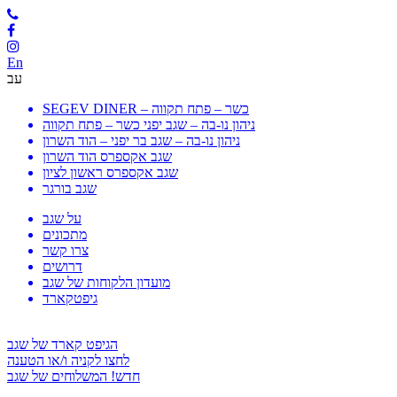
En
עב
SEGEV DINER – כשר – פתח תקווה
ניהון נו-בה – שגב יפני כשר – פתח תקווה
ניהון נו-בה – שגב בר יפני – הוד השרון
שגב אקספרס הוד השרון
שגב אקספרס ראשון לציון
שגב בורגר
על שגב
מתכונים
צרו קשר
דרושים
מועדון הלקוחות של שגב
גיפטקארד
הגיפט קארד של שגב
לחצו לקניה ו/או הטענה
חדש! המשלוחים של שגב