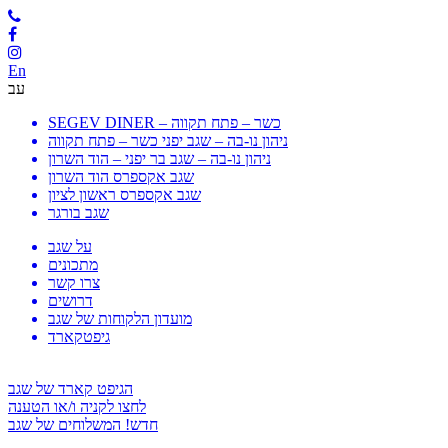
En
עב
SEGEV DINER – כשר – פתח תקווה
ניהון נו-בה – שגב יפני כשר – פתח תקווה
ניהון נו-בה – שגב בר יפני – הוד השרון
שגב אקספרס הוד השרון
שגב אקספרס ראשון לציון
שגב בורגר
על שגב
מתכונים
צרו קשר
דרושים
מועדון הלקוחות של שגב
גיפטקארד
הגיפט קארד של שגב
לחצו לקניה ו/או הטענה
חדש! המשלוחים של שגב