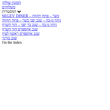
הזמנת שולחן
משלוחים
המסעדות
SEGEV DINER – כשר – פתח תקווה
ניהון נו-בה – שגב יפני כשר – פתח תקווה
ניהון נו-בה – שגב בר יפני – הוד השרון
שגב אקספרס הוד השרון
שגב אקספרס ראשון לציון
שגב בורגר
i'm the index