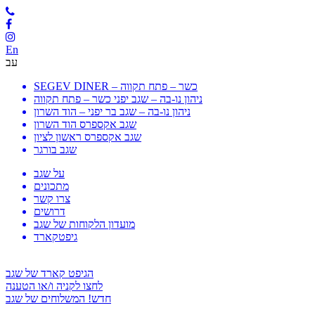
En
עב
SEGEV DINER – כשר – פתח תקווה
ניהון נו-בה – שגב יפני כשר – פתח תקווה
ניהון נו-בה – שגב בר יפני – הוד השרון
שגב אקספרס הוד השרון
שגב אקספרס ראשון לציון
שגב בורגר
על שגב
מתכונים
צרו קשר
דרושים
מועדון הלקוחות של שגב
גיפטקארד
הגיפט קארד של שגב
לחצו לקניה ו/או הטענה
חדש! המשלוחים של שגב