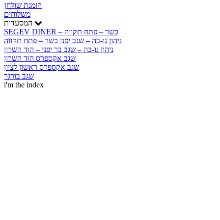
הזמנת שולחן
משלוחים
המסעדות
SEGEV DINER – כשר – פתח תקווה
ניהון נו-בה – שגב יפני כשר – פתח תקווה
ניהון נו-בה – שגב בר יפני – הוד השרון
שגב אקספרס הוד השרון
שגב אקספרס ראשון לציון
שגב בורגר
i'm the index