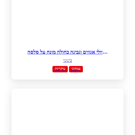
רביולי אגוזים וגבינה כחולה מונח על סלסה
חצילים חריפה וטחינה גולמית
בינוני
צמחוני
עיקריות