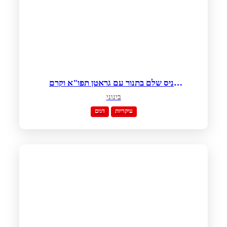
דניס שלם בתנור עם גראטן תפו"א וקרם
פרש
בינוני
עיקריות
דגים