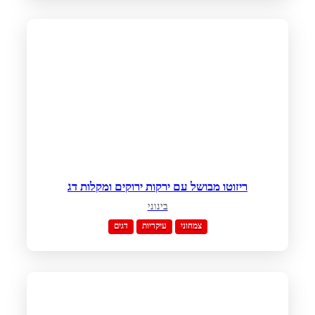
ריזוטו מבושל עם ירקות ירוקים ומקלות דג
בינוני
צמחוני
עיקריות
דגים