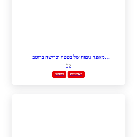
מאפה נימוח של בטטה וכרישה ברוטב
שמנת חמוצה ועירית
קל
ראשונות
צמחוני