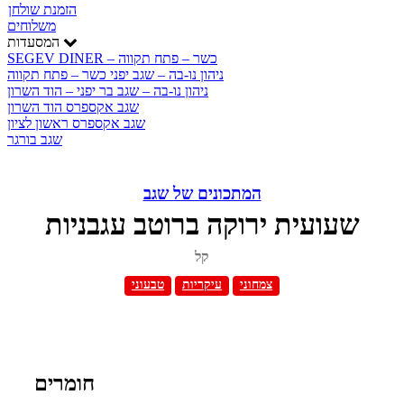
הזמנת שולחן
משלוחים
המסעדות
SEGEV DINER – כשר – פתח תקווה
ניהון נו-בה – שגב יפני כשר – פתח תקווה
ניהון נו-בה – שגב בר יפני – הוד השרון
שגב אקספרס הוד השרון
שגב אקספרס ראשון לציון
שגב בורגר
המתכונים של שגב
שעועית ירוקה ברוטב עגבניות
קל
צמחוני
עיקריות
טבעוני
חומרים