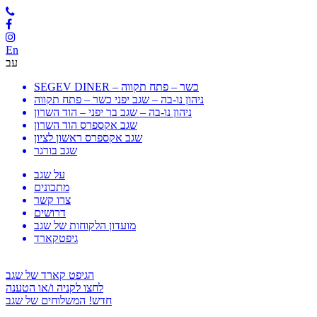
En
עב
SEGEV DINER – כשר – פתח תקווה
ניהון נו-בה – שגב יפני כשר – פתח תקווה
ניהון נו-בה – שגב בר יפני – הוד השרון
שגב אקספרס הוד השרון
שגב אקספרס ראשון לציון
שגב בורגר
על שגב
מתכונים
צרו קשר
דרושים
מועדון הלקוחות של שגב
גיפטקארד
הגיפט קארד של שגב
לחצו לקניה ו/או הטענה
חדש! המשלוחים של שגב