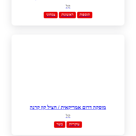
קל
תוספות
ראשונות
צמחוני
מוסקה דרום אמריקאית / חציל קון קרנה
קל
עיקריות
בשר