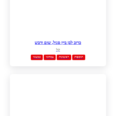
כרוב לבן ביין סגול, שום ודבש
קל
תוספות
ראשונות
צמחוני
טבעוני