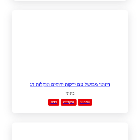
ריזוטו מבושל עם ירקות ירוקים ומקלות דג
בינוני
צמחוני
עיקריות
דגים