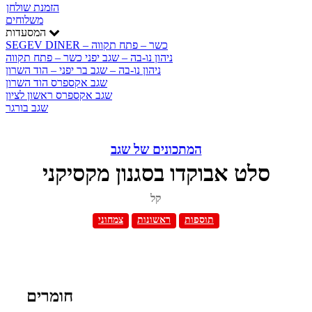
הזמנת שולחן
משלוחים
המסעדות
SEGEV DINER – כשר – פתח תקווה
ניהון נו-בה – שגב יפני כשר – פתח תקווה
ניהון נו-בה – שגב בר יפני – הוד השרון
שגב אקספרס הוד השרון
שגב אקספרס ראשון לציון
שגב בורגר
המתכונים של שגב
סלט אבוקדו בסגנון מקסיקני
קל
תוספות
ראשונות
צמחוני
חומרים