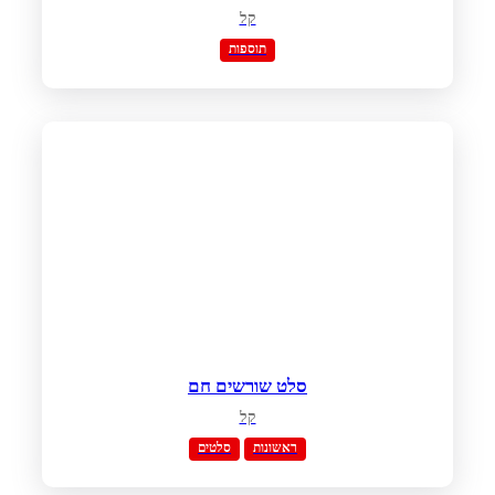
קל
תוספות
סלט שורשים חם
קל
ראשונות
סלטים