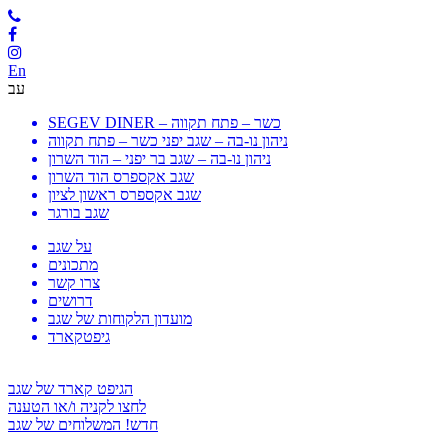
En
עב
SEGEV DINER – כשר – פתח תקווה
ניהון נו-בה – שגב יפני כשר – פתח תקווה
ניהון נו-בה – שגב בר יפני – הוד השרון
שגב אקספרס הוד השרון
שגב אקספרס ראשון לציון
שגב בורגר
על שגב
מתכונים
צרו קשר
דרושים
מועדון הלקוחות של שגב
גיפטקארד
הגיפט קארד של שגב
לחצו לקניה ו/או הטענה
חדש! המשלוחים של שגב