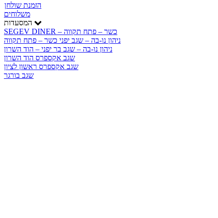
הזמנת שולחן
משלוחים
המסעדות
SEGEV DINER – כשר – פתח תקווה
ניהון נו-בה – שגב יפני כשר – פתח תקווה
ניהון נו-בה – שגב בר יפני – הוד השרון
שגב אקספרס הוד השרון
שגב אקספרס ראשון לציון
שגב בורגר
המתכונים של שגב
ראשונות
אני מגיש לכם באהבה מתכונים קלילים ומפנקים
שכתבתי במהלך השנים, כל מתכון הוא עוד צעד, עוד
חוויה שנאספה בדרך. הצטרפו אלי וחזרו לכאן מתי שרק
תרצו, אנחנו נעלה עוד ועוד מתכונים עם הזמן. הרגישו
חופשי לשתף אותם.