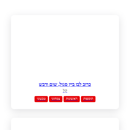
תוספות
שייקים
כרוב לבן ביין סגול, שום ודבש
קל
תוספות
ראשונות
צמחוני
טבעוני