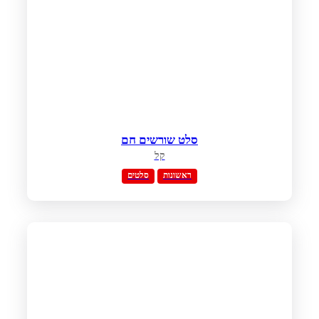
סלט שורשים חם
קל
ראשונות
סלטים