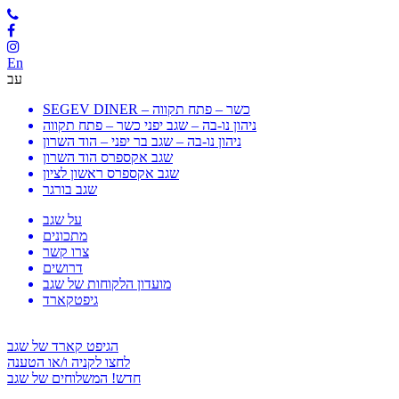
En
עב
SEGEV DINER – כשר – פתח תקווה
ניהון נו-בה – שגב יפני כשר – פתח תקווה
ניהון נו-בה – שגב בר יפני – הוד השרון
שגב אקספרס הוד השרון
שגב אקספרס ראשון לציון
שגב בורגר
על שגב
מתכונים
צרו קשר
דרושים
מועדון הלקוחות של שגב
גיפטקארד
הגיפט קארד של שגב
לחצו לקניה ו/או הטענה
חדש! המשלוחים של שגב