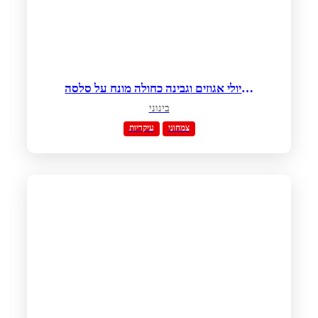
רביולי אגוזים וגבינה כחולה מונח על סלסה
חצילים חריפה וטחינה גולמית
בינוני
צמחוני
עיקריות