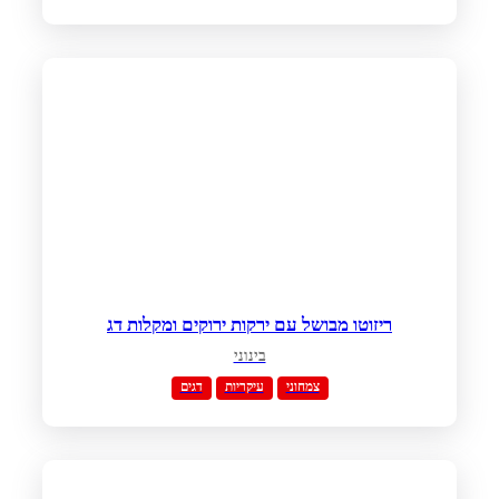
ריזוטו מבושל עם ירקות ירוקים ומקלות דג
בינוני
צמחוני
עיקריות
דגים