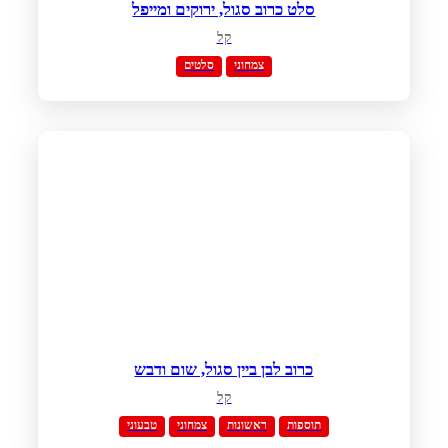
סלט כרוב סגול, ירוקים ומייפל
קל
צמחוני
סלטים
כרוב לבן ביין סגול, שום ודבש
קל
תוספות
ראשונות
צמחוני
טבעוני