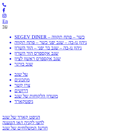
En
עב
SEGEV DINER – כשר – פתח תקווה
ניהון נו-בה – שגב יפני כשר – פתח תקווה
ניהון נו-בה – שגב בר יפני – הוד השרון
שגב אקספרס הוד השרון
שגב אקספרס ראשון לציון
שגב בורגר
על שגב
מתכונים
צרו קשר
דרושים
מועדון הלקוחות של שגב
גיפטקארד
הגיפט קארד של שגב
לחצו לקניה ו/או הטענה
חדש! המשלוחים של שגב