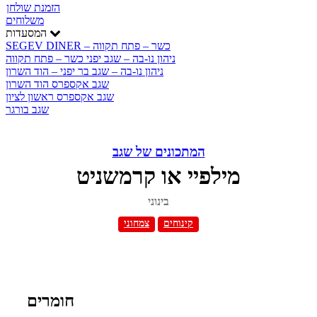
הזמנת שולחן
משלוחים
המסעדות
SEGEV DINER – כשר – פתח תקווה
ניהון נו-בה – שגב יפני כשר – פתח תקווה
ניהון נו-בה – שגב בר יפני – הוד השרון
שגב אקספרס הוד השרון
שגב אקספרס ראשון לציון
שגב בורגר
המתכונים של שגב
מילפיי או קרמשניט
בינוני
קינוחים
צמחוני
חומרים