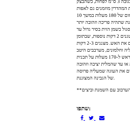
מרדדים על משטח עבודה נקי ומעבירים לתבנית משפחתית בגובה 3 ס"מ לפחות, כשהבצק
 המהדרין מוזמנים גם לאפות
את הקלתית לפני הוספת המילוי, בתנור שחומם מראש לחום של 180 מעלות במשך 10
גול בשמן הזית בסיר גדול עד
להזהבה עדינה. מוסיפים את גבעולי הבצל ירוק, מערבבים ומטגנים 2 דקות נוספות, שבתומן
מוסיפים טימין, שמנת מתוקה ועלי בזיליקום. מערבבים ומכבים את האש. מצננים 2-3 דקות
יוצקים את התערובת לתוך התבנית ואופים בתנור שחומם מראש ל-170 מעלות על תכנית
ים את העוגה שמעליה פרוסה
של הגבינה המצוננת.
 הערבוב עם השמנת וביצים
שתפו: