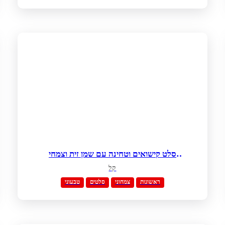
סלט קישואים וטחינה עם שמן זית וצמחי
תבלין
קל
ראשונות
צמחוני
סלטים
טבעוני