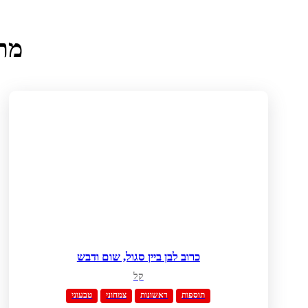
מתכ
כרוב לבן ביין סגול, שום ודבש
קל
תוספות
ראשונות
צמחוני
טבעוני