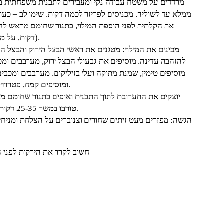
ממלא עד לשוליה. מכניסים לפריזר לכמה דקות. שימו לב – כעת
דקות, על מנת שתהיה פריכה וזהובה יותר).
מכינים את המילוי: מטגנים את ראשי הבצל הירוק והבצל הס
ומוסיפים קמח, פטרוזיליה וחלמונים, מערבבים היטב.
טורבו במשך 25-35 דקות או עד שהמלית יציבה וזהובה.
הגשה: מפזרים מעט זיתים שחורים וצנוברים על הצלחת ומניח
**חשוב לקרר את הירקות לפני