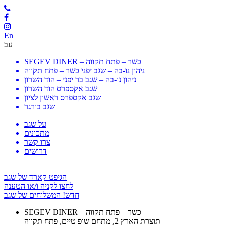
En
עב
SEGEV DINER – כשר – פתח תקווה
ניהון נו-בה – שגב יפני כשר – פתח תקווה
ניהון נו-בה – שגב בר יפני – הוד השרון
שגב אקספרס הוד השרון
שגב אקספרס ראשון לציון
שגב בורגר
על שגב
מתכונים
צרו קשר
דרושים
הגיפט קארד של שגב
לחצו לקניה ו/או הטענה
חדש! המשלוחים של שגב
SEGEV DINER – כשר – פתח תקווה
תוצרת הארץ 2, מתחם שופ טיים, פתח תקווה