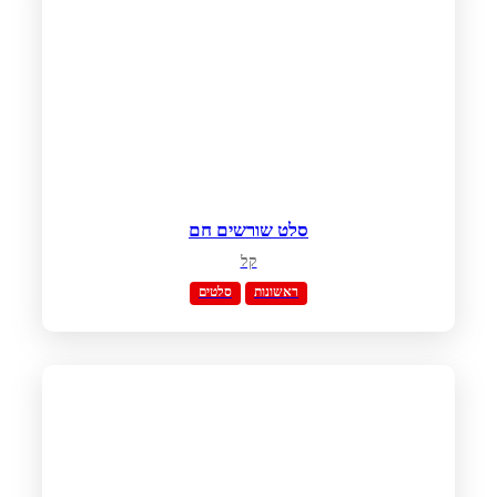
סלט שורשים חם
קל
ראשונות
סלטים