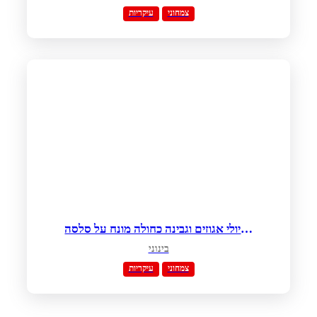
צמחוני
עיקריות
רביולי אגוזים וגבינה כחולה מונח על סלסה
חצילים חריפה וטחינה גולמית
בינוני
צמחוני
עיקריות