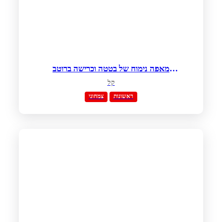
מאפה נימוח של בטטה וכרישה ברוטב
שמנת חמוצה ועירית
קל
ראשונות
צמחוני