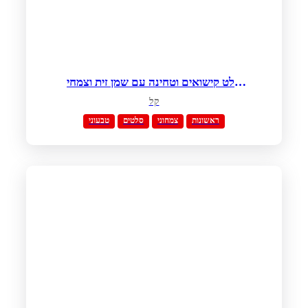
סלט קישואים וטחינה עם שמן זית וצמחי
תבלין
קל
ראשונות
צמחוני
סלטים
טבעוני