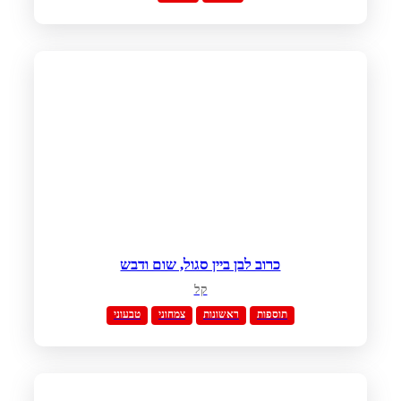
כרוב לבן ביין סגול, שום ודבש
קל
תוספות
ראשונות
צמחוני
טבעוני