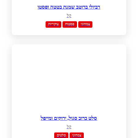
רביולי ברוטב שמנת בטטה ופסטו
קל
צמחוני
פסטות
עיקריות
סלט כרוב סגול, ירוקים ומייפל
קל
צמחוני
סלטים