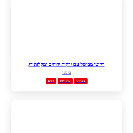
ריזוטו מבושל עם ירקות ירוקים ומקלות דג
בינוני
צמחוני
עיקריות
דגים