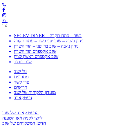
En
עב
SEGEV DINER – כשר – פתח תקווה
ניהון נו-בה – שגב יפני כשר – פתח תקווה
ניהון נו-בה – שגב בר יפני – הוד השרון
שגב אקספרס הוד השרון
שגב אקספרס ראשון לציון
שגב בורגר
על שגב
מתכונים
צרו קשר
דרושים
מועדון הלקוחות של שגב
גיפטקארד
הגיפט קארד של שגב
לחצו לקניה ו/או הטענה
חדש! המשלוחים של שגב