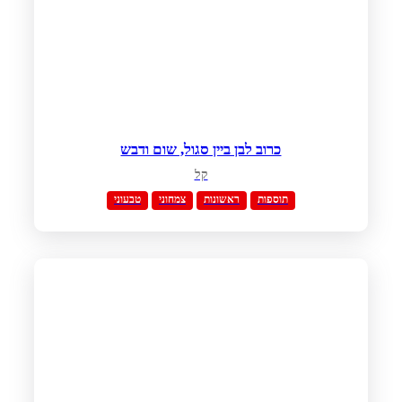
כרוב לבן ביין סגול, שום ודבש
קל
תוספות
ראשונות
צמחוני
טבעוני