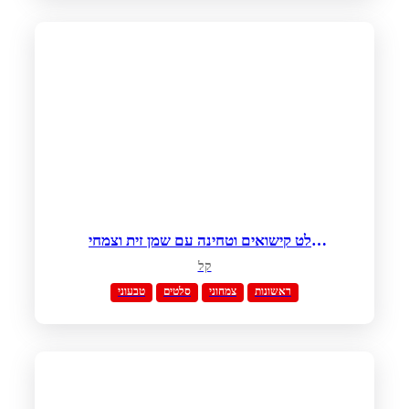
סלט קישואים וטחינה עם שמן זית וצמחי
תבלין
קל
ראשונות
צמחוני
סלטים
טבעוני