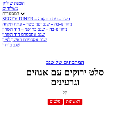
הזמנת שולחן
משלוחים
המסעדות
SEGEV DINER – כשר – פתח תקווה
ניהון נו-בה – שגב יפני כשר – פתח תקווה
ניהון נו-בה – שגב בר יפני – הוד השרון
שגב אקספרס הוד השרון
שגב אקספרס ראשון לציון
שגב בורגר
המתכונים של שגב
סלט ירוקים עם אגוזים
וגרעינים
קל
ראשונות
סלטים