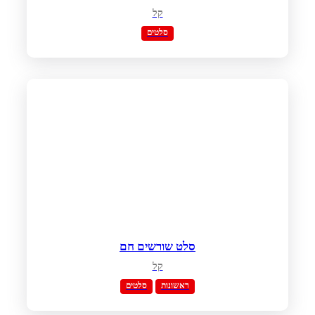
קל
סלטים
סלט שורשים חם
קל
ראשונות
סלטים