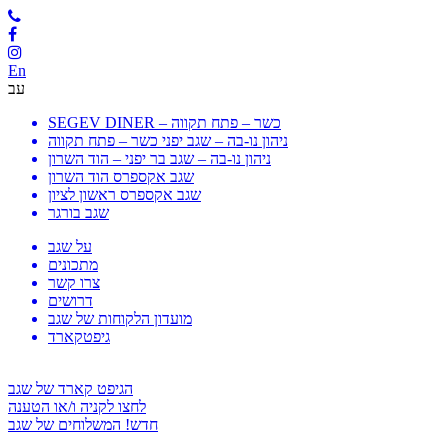
En
עב
SEGEV DINER – כשר – פתח תקווה
ניהון נו-בה – שגב יפני כשר – פתח תקווה
ניהון נו-בה – שגב בר יפני – הוד השרון
שגב אקספרס הוד השרון
שגב אקספרס ראשון לציון
שגב בורגר
על שגב
מתכונים
צרו קשר
דרושים
מועדון הלקוחות של שגב
גיפטקארד
הגיפט קארד של שגב
לחצו לקניה ו/או הטענה
חדש! המשלוחים של שגב